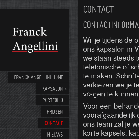
CONTACT
CONTACTINFORMA
Wil je tijdens de
ons kapsalon in 
we staan steeds to
telefonische of s
te maken. Schrift
FRANCK ANGELLINI HOME
verkiezen we je t
KAPSALON
vragen te kunnen
PORTFOLIO
Voor een behandel
PRIJZEN
voorafgaandelijk
ons team zal je w
CONTACT
korte kapsels, kap
NIEUWS