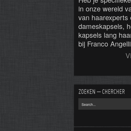
in onze wereld va
van haarexperts o
dameskapsels, he
kapsels lang haa
bij Franco Angell
Vi
ZOEKEN – CHERCHER