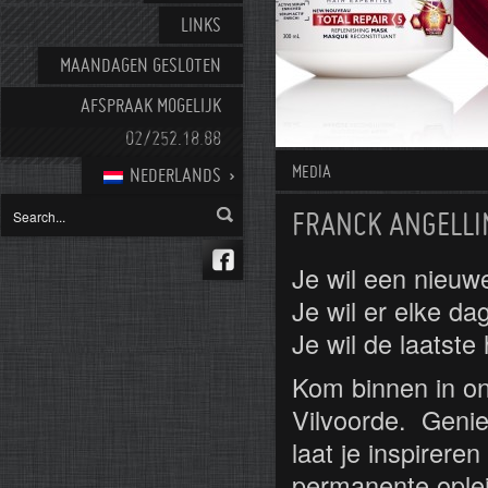
LINKS
MAANDAGEN GESLOTEN
AFSPRAAK MOGELIJK
02/252.18.88
MEDIA
NEDERLANDS
FRANCK ANGELLI
Je wil een nieu
Je wil er elke d
Je wil de laatste
Kom binnen in on
Vilvoorde. Genie
laat je inspirer
permanente oplei